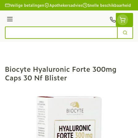
Ga naar de inhoud
Veilige betalingen
Apothekersadvies
Snelle beschikbaarheid
Menu
Zoek
Product, merk, categorie...
Biocyte Hyaluronic Forte 300mg
Caps 30 Nf Blister