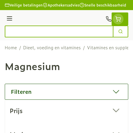
Ga naar de inhoud
Veilige betalingen
Apothekersadvies
Snelle beschikbaarheid
Menu
Zoek
Product, merk, categorie...
Home
/
Dieet, voeding en vitamines
/
Vitamines en supple
Magnesium
Filteren
Doorgaan naar productlijst
Prijs
filter