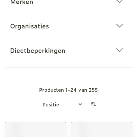
Merken
filter
Organisaties
filter
Dieetbeperkingen
filter
Producten
1
-
24
van
255
Sorteer op: