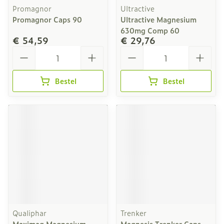
Promagnor
Ultractive
Promagnor Caps 90
Ultractive Magnesium
630mg Comp 60
€ 54,59
€ 29,76
Aantal
Aantal
Bestel
Bestel
Qualiphar
Trenker
Maximag Magnesium
Magnesis Trenker Caps