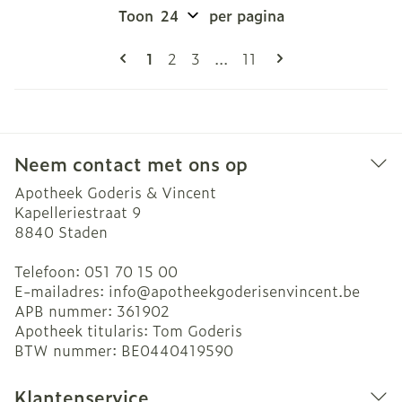
Toon
per pagina
Pagina's
U lees momenteel pagina
Pagina
Pagina
Pagina
1
2
3
...
11
Neem contact met ons op
Apotheek Goderis & Vincent
Kapelleriestraat 9
8840
Staden
Telefoon:
051 70 15 00
E-mailadres:
info@
apotheekgoderisenvincent.be
APB nummer:
361902
Apotheek titularis:
Tom Goderis
BTW nummer:
BE0440419590
Klantenservice