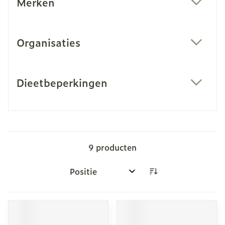
Merken
filter
Organisaties
filter
Dieetbeperkingen
filter
9
producten
Sorteer op: