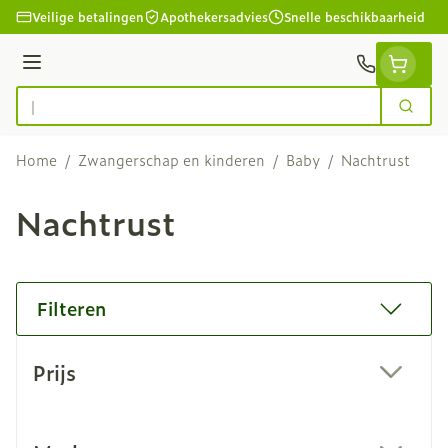
Ga naar de inhoud
Veilige betalingen
Apothekersadvies
Snelle beschikbaarheid
Menu
Zoek
Product, merk, categorie...
Home
/
Zwangerschap en kinderen
/
Baby
/
Nachtrust
Nachtrust
Filteren
Doorgaan naar productlijst
Prijs
filter