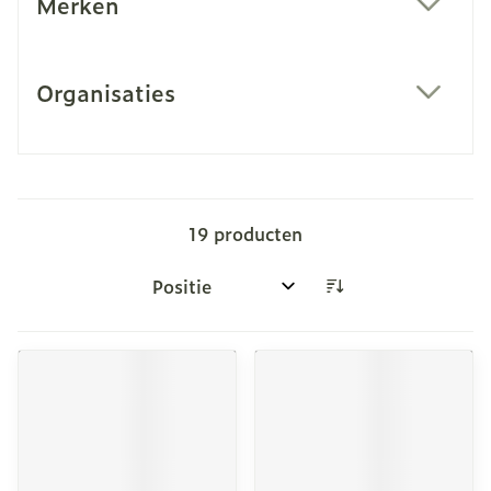
Merken
filter
Organisaties
filter
19
producten
Sorteer op: