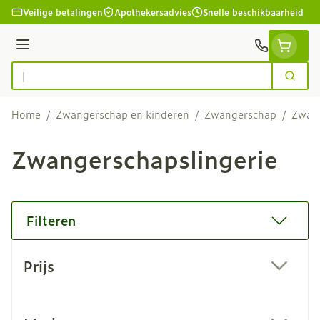
Ga naar de inhoud
Veilige betalingen
Apothekersadvies
Snelle beschikbaarheid
Menu
Zoek
Product, merk, categorie...
Home
/
Zwangerschap en kinderen
/
Zwangerschap
/
Zwang
Zwangerschapslingerie
Filteren
Doorgaan naar productlijst
Prijs
filter