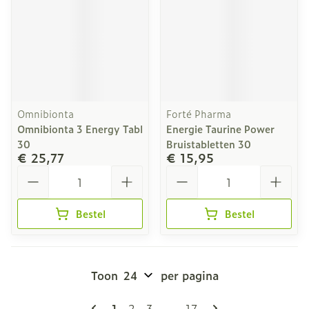
Omnibionta
Forté Pharma
Omnibionta 3 Energy Tabl
Energie Taurine Power
30
Bruistabletten 30
€ 25,77
€ 15,95
Aantal
Aantal
Bestel
Bestel
Toon
per pagina
Pagina's
U lees momenteel pagina
Pagina
Pagina
Pagina
1
2
3
...
17