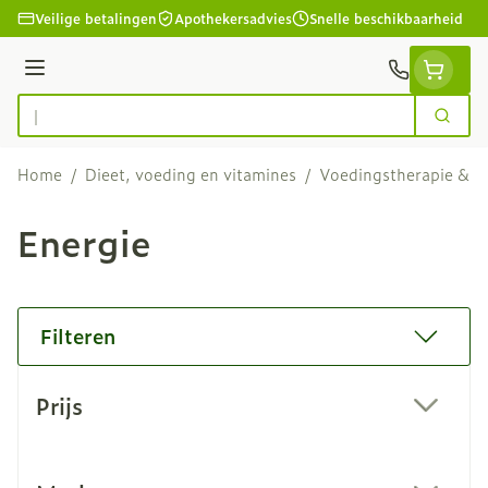
Ga naar de inhoud
Veilige betalingen
Apothekersadvies
Snelle beschikbaarheid
Menu
Zoek
Product, merk, categorie...
Home
/
Dieet, voeding en vitamines
/
Voedingstherapie & we
Energie
Filteren
Doorgaan naar productlijst
Prijs
filter