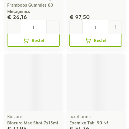
Framboos Gummies 60
Metagenics
€ 26,16
€ 97,50
Aantal
Aantal
Bestel
Bestel
Biocure
Ixxpharma
Biocure Max Shot 7x15ml
Examixx Tabl 90 Nf
€ 17,95
€ 51,26