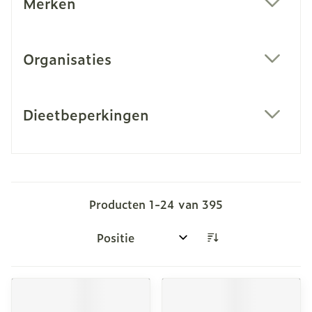
Merken
filter
Organisaties
filter
Dieetbeperkingen
filter
Producten
1
-
24
van
395
Sorteer op: