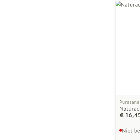
Purasana
Naturad
€ 16,4
Niet b