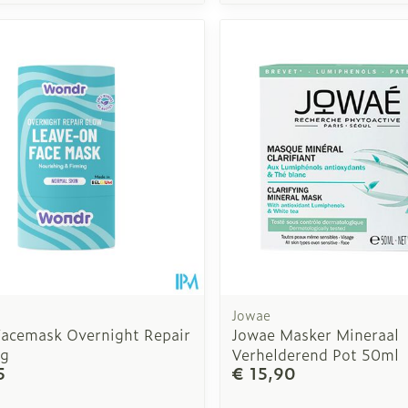
Jowae
acemask Overnight Repair
Jowae Masker Mineraal
6g
Verhelderend Pot 50ml
5
€ 15,90