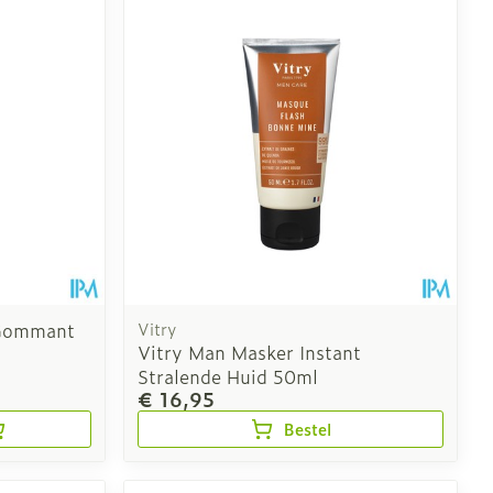
Toon meer
erende
Parfums en
geurproducten
 Gommant
Vitry
Vitry Man Masker Instant
Stralende Huid 50ml
€ 16,95
CBD
Bestel