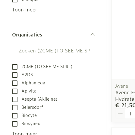
kloven
Aerosol acces
Creme, gel en
Toon meer
Blaren
Zuurstof
Eelt
Ademhalingsst
Organisaties
Eksteroog - l
filter
Toon meer
Spieren en ge
2CME (TO SEE ME SPRL)
Specifiek vo
Naalden en sp
A2DS
Alphamega
Infecties
Lichaamsverz
Spuiten
Avene
Apivita
Avene Es
Deodorant
Oplossing voor
Hydrate
Asepta (Akileine)
Gezichtsverzo
Naalden
€ 21,5
Luizen
Beiersdorf
Aantal
Naalden voor 
Biocyte
- pennaalden
Biosynex
Diagnostica
Toon meer
Toon meer