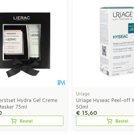
Uriage
Kerstset Hydra Gel Creme
Uriage Hyseac Peel-off 
asker 75ml
50ml
0
€ 15,60
Bestel
Bestel