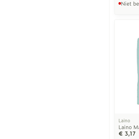
Niet b
Laino
Laino M
€ 3,17