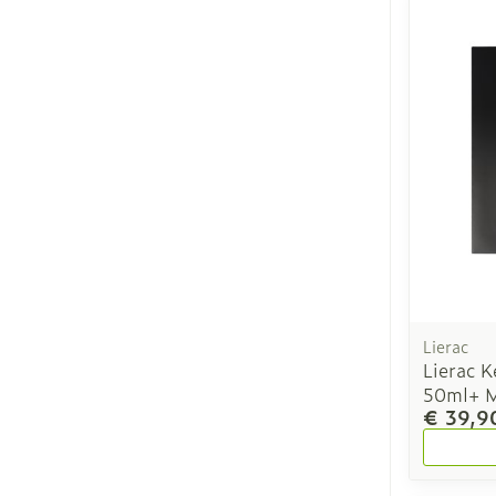
Lierac
Lierac 
50ml+ M
€ 39,9