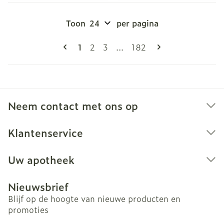
Toon
per pagina
Pagina's
U lees momenteel pagina
Pagina
Pagina
Pagina
1
2
3
...
182
Neem contact met ons op
Klantenservice
Uw apotheek
Nieuwsbrief
Blijf op de hoogte van nieuwe producten en
promoties