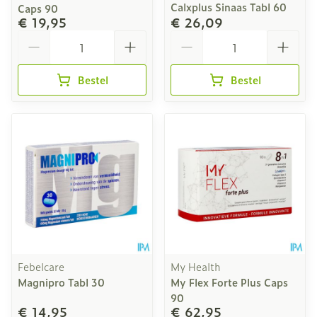
Calxplus Sinaas Tabl 60
Caps 90
€ 19,95
€ 26,09
Aantal
Aantal
Bestel
Bestel
Febelcare
My Health
Magnipro Tabl 30
My Flex Forte Plus Caps
90
€ 14,95
€ 62,95