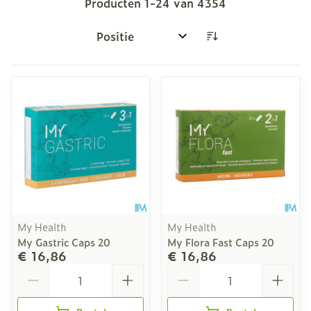
Producten
1
-
24
van
4354
Sorteer op:
My Health
My Health
My Gastric Caps 20
My Flora Fast Caps 20
€ 16,86
€ 16,86
Aantal
Aantal