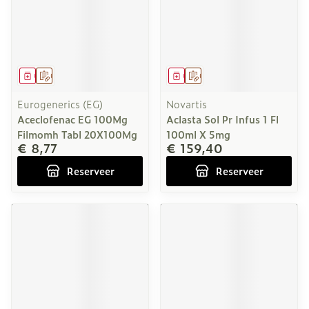
Geneesmiddel
Op voorschrift
Geneesmiddel
Op voorschrift
Eurogenerics (EG)
Novartis
Aceclofenac EG 100Mg
Aclasta Sol Pr Infus 1 Fl
Filmomh Tabl 20X100Mg
100ml X 5mg
€ 8,77
€ 159,40
Reserveer
Reserveer