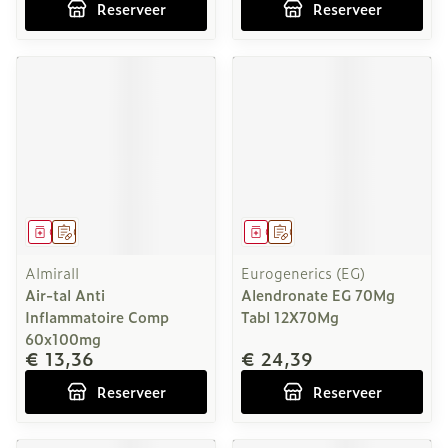
Reserveer
Reserveer
Geneesmiddel
Op voorschrift
Geneesmiddel
Op voorschrift
Almirall
Eurogenerics (EG)
Air-tal Anti
Alendronate EG 70Mg
Inflammatoire Comp
Tabl 12X70Mg
60x100mg
€ 13,36
€ 24,39
Reserveer
Reserveer