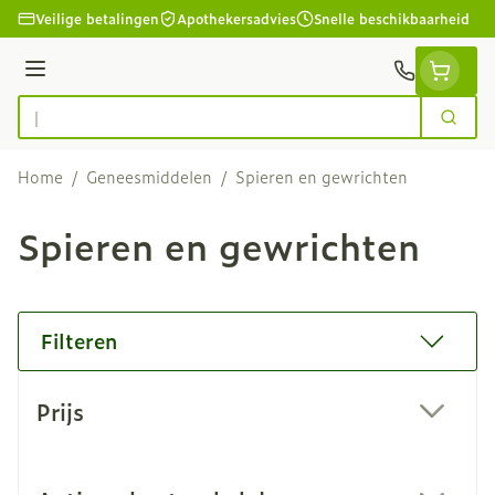
Ga naar de inhoud
Veilige betalingen
Apothekersadvies
Snelle beschikbaarheid
Menu
Zoek
Product, merk, categorie...
Home
/
Geneesmiddelen
/
Spieren en gewrichten
Spieren en gewrichten
Filteren
Doorgaan naar productlijst
Prijs
filter