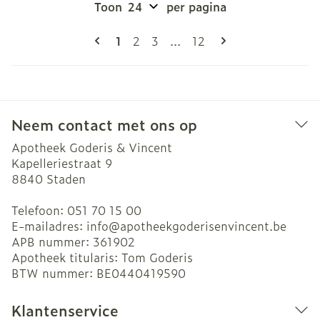
Toon
per pagina
Pagina's
U lees momenteel pagina
Pagina
Pagina
Pagina
1
2
3
...
12
Neem contact met ons op
Apotheek Goderis & Vincent
Kapelleriestraat 9
8840
Staden
Telefoon:
051 70 15 00
E-mailadres:
info@
apotheekgoderisenvincent.be
APB nummer:
361902
Apotheek titularis:
Tom Goderis
BTW nummer:
BE0440419590
Klantenservice