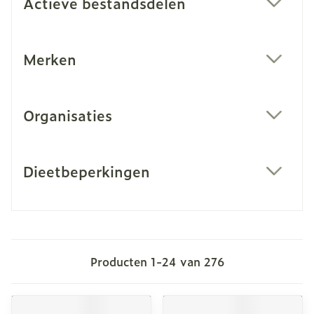
Actieve bestandsdelen
filter
Merken
filter
Organisaties
filter
Dieetbeperkingen
filter
Producten
1
-
24
van
276