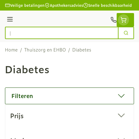
Ga naar de inhoud
Veilige betalingen
Apothekersadvies
Snelle beschikbaarheid
Menu
Zoek
Product, merk, categorie...
Home
/
Thuiszorg en EHBO
/
Diabetes
Diabetes
Filteren
Doorgaan naar productlijst
Prijs
filter