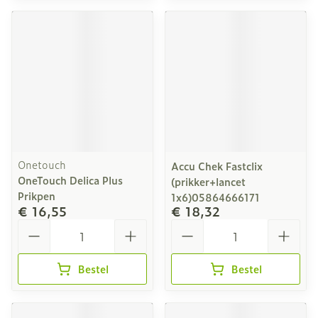
Onetouch
Accu Chek Fastclix
OneTouch Delica Plus
(prikker+lancet
Prikpen
1x6)05864666171
€ 16,55
€ 18,32
Aantal
Aantal
Bestel
Bestel