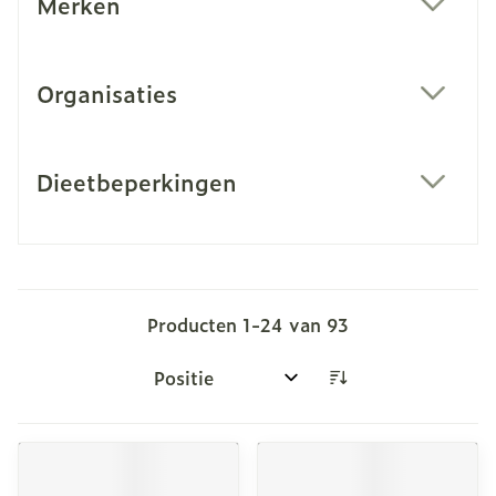
Merken
filter
Organisaties
filter
Dieetbeperkingen
filter
Producten
1
-
24
van
93
Sorteer op: