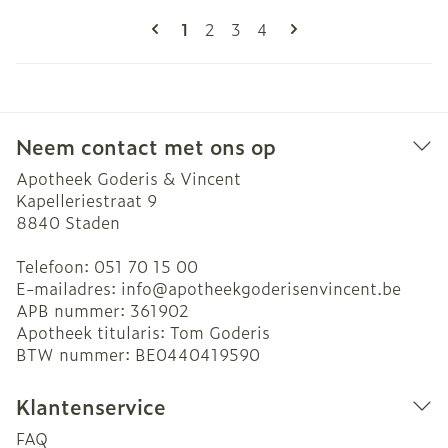
Pagina's
U lees momenteel pagina
Pagina
Pagina
Pagina
1
2
3
4
Neem contact met ons op
Apotheek Goderis & Vincent
Kapelleriestraat 9
8840
Staden
Telefoon:
051 70 15 00
E-mailadres:
info@
apotheekgoderisenvincent.be
APB nummer:
361902
Apotheek titularis:
Tom Goderis
BTW nummer:
BE0440419590
Klantenservice
FAQ