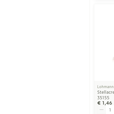
Lohmann 
Stellac
35155
€ 1,46
Aantal