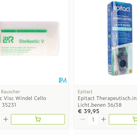
Toon meer
Toon meer
rging
Supplementen
Insectenw
n
Mondmaskers
middelen
nissen
d -
uid
id
Rauscher
Epitact
ic Visc Windel Cello
Epitact Therapeutisch.i
 35231
Licht.benen 36/38
€ 39,95
Zelfbruiner
Scheren
Aantal