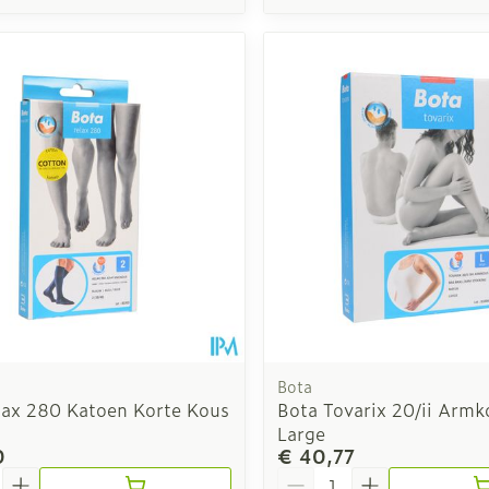
Bota
lax 280 Katoen Korte Kous
Bota Tovarix 20/ii Armk
Large
0
€ 40,77
Aantal