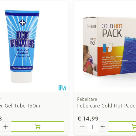
r
Febelcare
er Gel Tube 150ml
Febelcare Cold Hot Pack
8
€ 14,99
Aantal