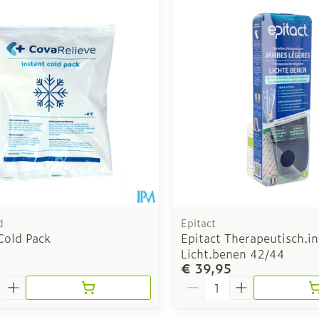
d
Epitact
Cold Pack
Epitact Therapeutisch.i
Licht.benen 42/44
€ 39,95
Aantal