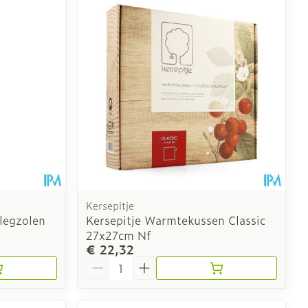
Toon meer
erende
Parfums en
geurproducten
Kersepitje
nlegzolen
Kersepitje Warmtekussen Classic
27x27cm Nf
€ 22,32
CBD
Aantal