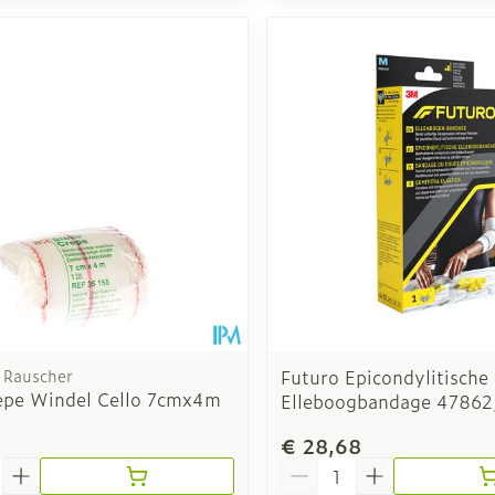
Rauscher
Futuro Epicondylitische
repe Windel Cello 7cmx4m
Elleboogbandage 47862
€ 28,68
Aantal