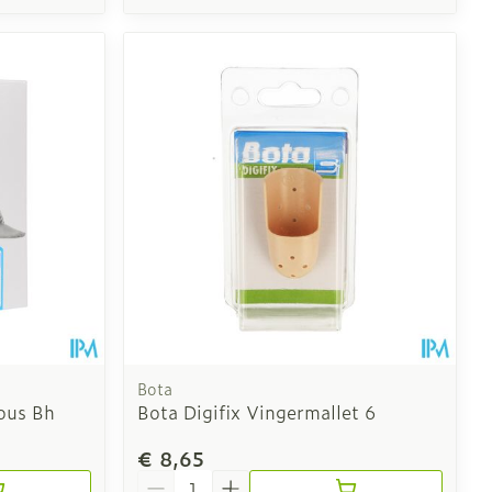
Bota
ous Bh
Bota Digifix Vingermallet 6
€ 8,65
Aantal