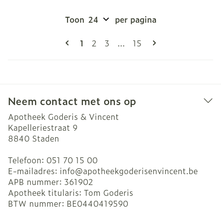
Toon
per pagina
Pagina's
U lees momenteel pagina
Pagina
Pagina
Pagina
1
2
3
...
15
Neem contact met ons op
Apotheek Goderis & Vincent
Kapelleriestraat 9
8840
Staden
Telefoon:
051 70 15 00
E-mailadres:
info@
apotheekgoderisenvincent.be
APB nummer:
361902
Apotheek titularis:
Tom Goderis
BTW nummer:
BE0440419590