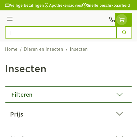
Ga naar de inhoud
Veilige betalingen
Apothekersadvies
Snelle beschikbaarheid
Menu
Zoek
Product, merk, categorie...
Home
/
Dieren en insecten
/
Insecten
Insecten
Filteren
Doorgaan naar productlijst
Prijs
filter