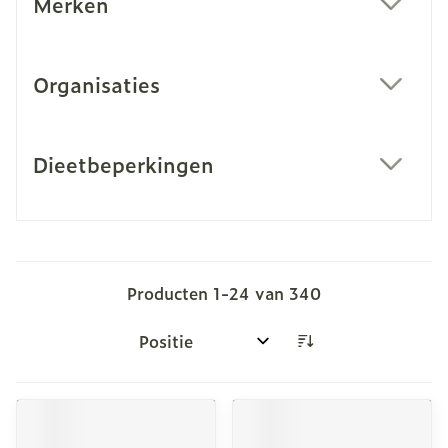
Merken
filter
Organisaties
filter
Dieetbeperkingen
filter
Producten
1
-
24
van
340
Sorteer op: