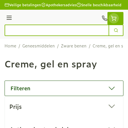
Ga naar de inhoud
Veilige betalingen
Apothekersadvies
Snelle beschikbaarheid
Menu
Zoek
Product, merk, categorie...
Home
/
Geneesmiddelen
/
Zware benen
/
Creme, gel en spr
Creme, gel en spray
Filteren
Doorgaan naar productlijst
Prijs
filter