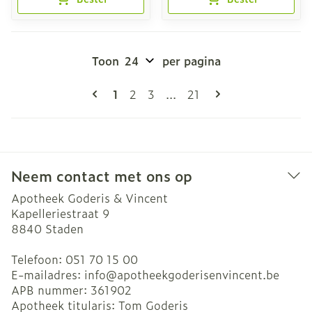
Toon
per pagina
Pagina's
U lees momenteel pagina
Pagina
Pagina
Pagina
1
2
3
...
21
Neem contact met ons op
Apotheek Goderis & Vincent
Kapelleriestraat 9
8840
Staden
Telefoon:
051 70 15 00
E-mailadres:
info@
apotheekgoderisenvincent.be
APB nummer:
361902
Apotheek titularis:
Tom Goderis