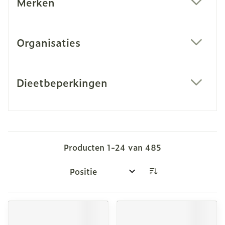
Merken
filter
Organisaties
filter
Dieetbeperkingen
filter
Producten
1
-
24
van
485
Sorteer op: