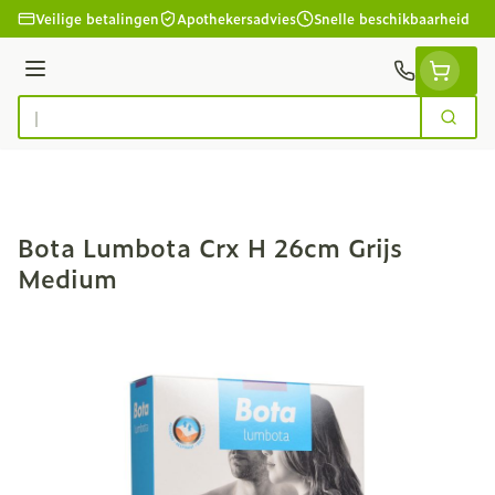
Ga naar de inhoud
Veilige betalingen
Apothekersadvies
Snelle beschikbaarheid
Menu
Zoek
Product, merk, categorie...
Bota Lumbota Crx H 26cm Grijs
Medium