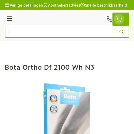
Ga naar de inhoud
Veilige betalingen
Apothekersadvies
Snelle beschikbaarheid
Menu
Zoek
Product, merk, categorie...
Bota Ortho Df 2100 Wh N3