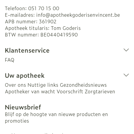
Telefoon:
051 70 15 00
E-mailadres:
info@
apotheekgoderisenvincent.be
APB nummer:
361902
Apotheek titularis:
Tom Goderis
BTW nummer:
BE0440419590
Klantenservice
FAQ
Uw apotheek
Over ons
Nuttige links
Gezondheidsnieuws
Apotheker van wacht
Voorschrift
Zorgtarieven
Nieuwsbrief
Blijf op de hoogte van nieuwe producten en
promoties
E-mail adres