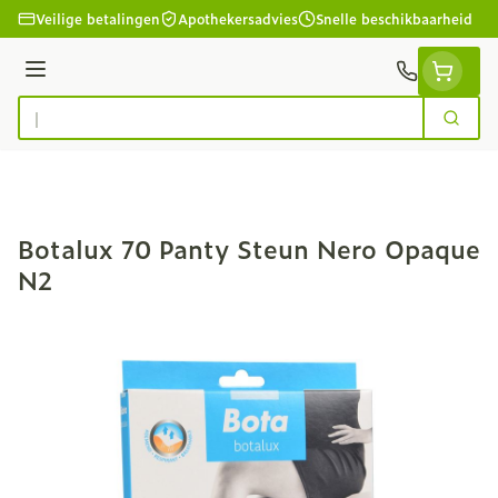
Ga naar de inhoud
Veilige betalingen
Apothekersadvies
Snelle beschikbaarheid
Menu
Zoek
Product, merk, categorie...
Botalux 70 Panty Steun Nero Opaque
N2