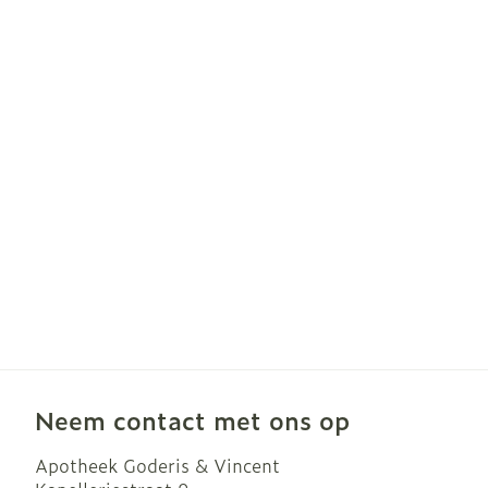
Haar
Gezichtsverzo
Pillendozen e
accessoires
Pigmentstoor
Gevoelige hui
geïrriteerde h
Gemengde hu
Doffe huid
Toon meer
Snurken
Neem contact met ons op
Apotheek Goderis & Vincent