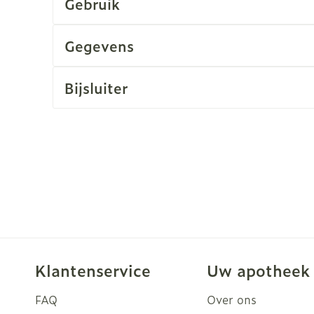
Gebruik
rging
Supplementen
Insectenw
Gegevens
n
Mondmaskers
middelen
nissen
Bijsluiter
d -
uid
id
Zelfbruiner
Scheren
Klantenservice
Uw apotheek
FAQ
Over ons