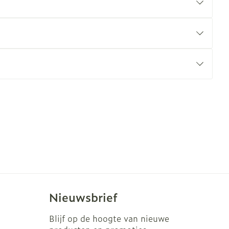
erende
Parfums en
geurproducten
CBD
Nieuwsbrief
Blijf op de hoogte van nieuwe