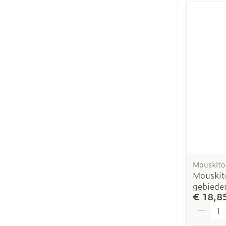
Mouskito
Mouskito
gebiede
€ 18,8
Aantal