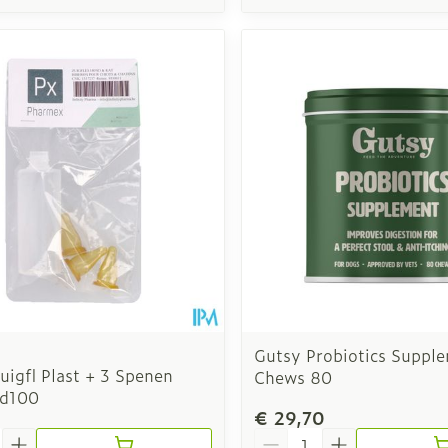
Gutsy Probiotics Suppl
igfl Plast + 3 Spenen
Chews 80
nd100
€ 29,70
Aantal