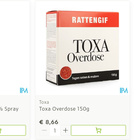
Toxa
% Spray
Toxa Overdose 150g
€ 8,66
Aantal