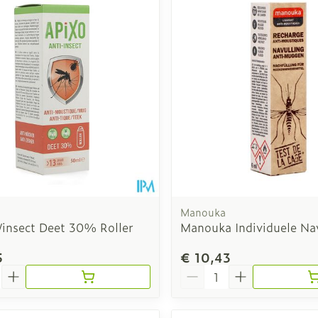
Toon meer
Toon meer
rging
Supplementen
Insectenw
n
Mondmaskers
middelen
nissen
d -
uid
id
Manouka
/insect Deet 30% Roller
Manouka Individuele Nav
5
€ 10,43
Zelfbruiner
Scheren
Aantal