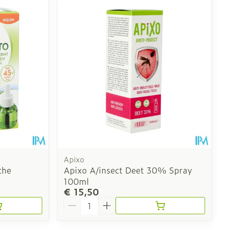
Apixo
che
Apixo A/insect Deet 30% Spray
100ml
€ 15,50
Aantal