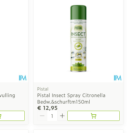
Toon meer
erende
Parfums en
geurproducten
Pistal
ulling
Pistal Insect Spray Citronella
Bedw.&schurftm150ml
€ 12,95
CBD
Aantal