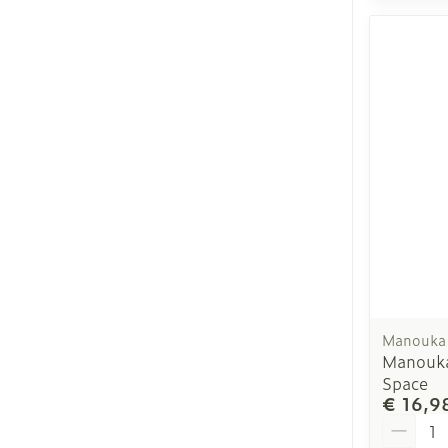
Manouka
Manouk
Space
€ 16,9
Aantal