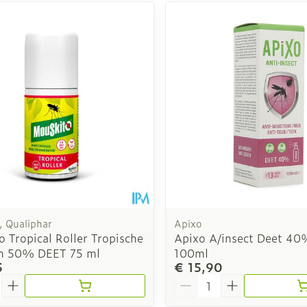
, Qualiphar
Apixo
 Tropical Roller Tropische
Apixo A/insect Deet 40
n 50% DEET 75 ml
100ml
5
€ 15,90
Aantal