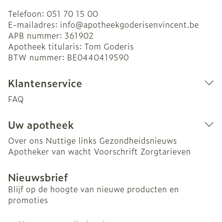
Telefoon:
051 70 15 00
E-mailadres:
info@
apotheekgoderisenvincent.be
APB nummer:
361902
Apotheek titularis:
Tom Goderis
BTW nummer:
BE0440419590
Klantenservice
FAQ
Uw apotheek
Over ons
Nuttige links
Gezondheidsnieuws
Apotheker van wacht
Voorschrift
Zorgtarieven
Nieuwsbrief
Blijf op de hoogte van nieuwe producten en
promoties
E-mail adres