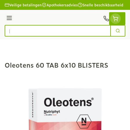
Ga naar de inhoud
Veilige betalingen
Apothekersadvies
Snelle beschikbaarheid
Menu
Zoek
Product, merk, categorie...
Oleotens 60 TAB 6x10 BLISTERS