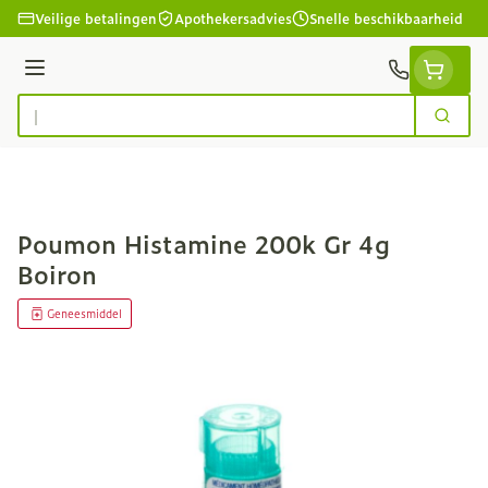
Ga naar de inhoud
Veilige betalingen
Apothekersadvies
Snelle beschikbaarheid
Menu
Zoek
Product, merk, categorie...
Poumon Histamine 200k Gr 4g
Boiron
Geneesmiddel