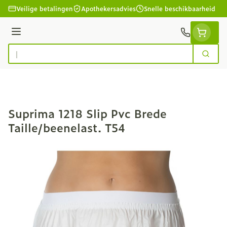
Ga naar de inhoud
Veilige betalingen
Apothekersadvies
Snelle beschikbaarheid
Menu
Zoek
Product, merk, categorie...
Suprima 1218 Slip Pvc Brede
Taille/beenelast. T54