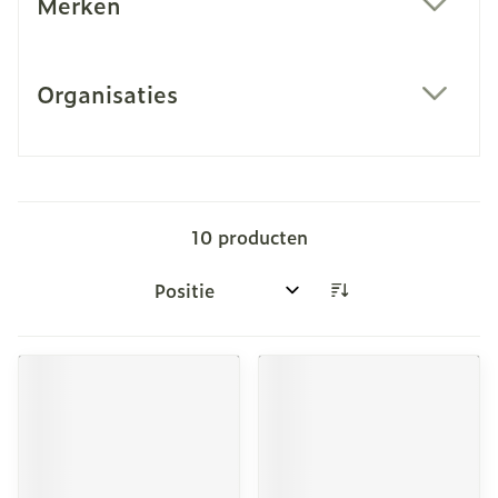
Merken
filter
Organisaties
filter
10
producten
Sorteer op: