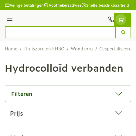
Ga naar de inhoud
Veilige betalingen
Apothekersadvies
Snelle beschikbaarheid
Menu
Zoek
Product, merk, categorie...
Home
/
Thuiszorg en EHBO
/
Wondzorg
/
Gespecialiseerd
Hydrocolloïd verbanden
Filteren
Doorgaan naar productlijst
Prijs
filter