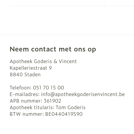
Haar
Gezichtsverzo
Pillendozen e
accessoires
Pigmentstoor
Gevoelige hui
geïrriteerde h
Neem contact met ons op
Gemengde hu
Apotheek Goderis & Vincent
Doffe huid
Kapelleriestraat 9
8840
Staden
Toon meer
Telefoon:
051 70 15 00
E-mailadres:
info@
apotheekgoderisenvincent.be
APB nummer:
361902
Snurken
Apotheek titularis:
Tom Goderis
BTW nummer:
BE0440419590