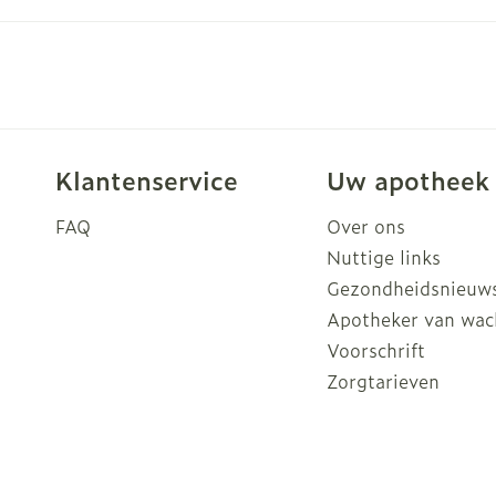
rging
Supplementen
Insectenw
n
Mondmaskers
middelen
nissen
d -
uid
Klantenservice
Uw apotheek
id
FAQ
Over ons
Nuttige links
Gezondheidsnieuw
Apotheker van wac
Voorschrift
Zorgtarieven
Zelfbruiner
Scheren