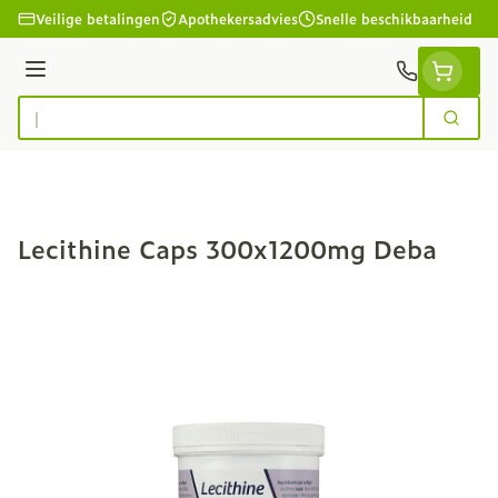
Ga naar de inhoud
Veilige betalingen
Apothekersadvies
Snelle beschikbaarheid
Menu
Zoek
Product, merk, categorie...
Lecithine Caps 300x1200mg Deba