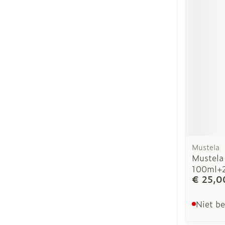
Mustela
Mustela
100ml+
€ 25,0
Niet b