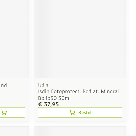
erende
Parfums en
geurproducten
ind
Isdin
Isdin Fotoprotect. Pediat. Mineral
Bb Ip50 50ml
€ 37,95
CBD
Bestel