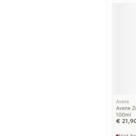
Avene
Avene Z
100ml
€ 21,9
Niet b