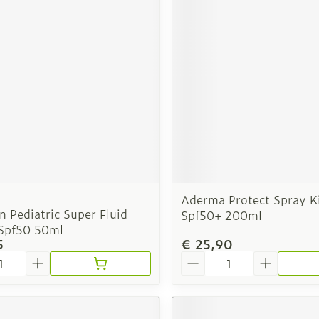
rging
Supplementen
Insectenw
n
Mondmaskers
middelen
nissen
d -
uid
id
Aderma Protect Spray K
 Pediatric Super Fluid
Spf50+ 200ml
 Spf50 50ml
5
€ 25,90
Zelfbruiner
Scheren
Aantal