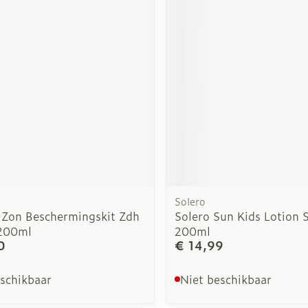
Solero
 Zon Beschermingskit Zdh
Solero Sun Kids Lotion 
200ml
200ml
0
€ 14,99
eschikbaar
Niet beschikbaar