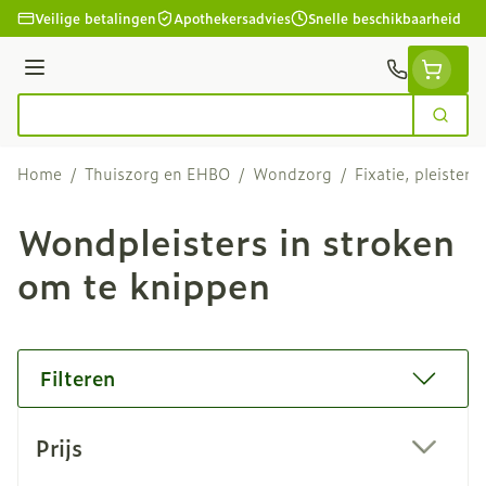
Ga naar de inhoud
Veilige betalingen
Apothekersadvies
Snelle beschikbaarheid
Menu
Zoek
Product, merk, categorie...
Home
/
Thuiszorg en EHBO
/
Wondzorg
/
Fixatie, pleisters
Wondpleisters in stroken
om te knippen
Filteren
Doorgaan naar productlijst
Prijs
filter