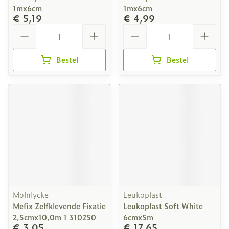
1mx6cm
1mx6cm
€ 5,19
€ 4,99
Aantal
Aantal
Bestel
Bestel
Molnlycke
Leukoplast
Mefix Zelfklevende Fixatie
Leukoplast Soft White
2,5cmx10,0m 1 310250
6cmx5m
€ 3,05
€ 17,65