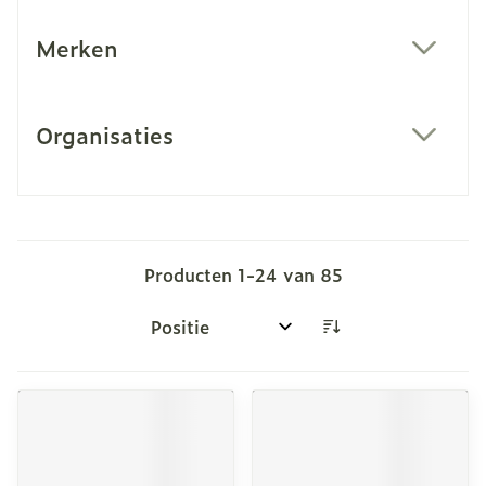
Merken
filter
Organisaties
filter
Producten
1
-
24
van
85
Sorteer op: