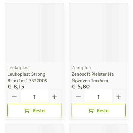
Leukoplast
Zenophar
Leukoplast Strong
Zenosoft Pleister Ha
8cmx1m 1 7322009
N/woven 1mx6cm
€ 8,15
€ 5,80
Aantal
Aantal
Bestel
Bestel