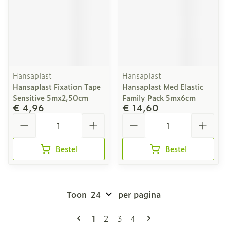
Hansaplast
Hansaplast
Hansaplast Fixation Tape
Hansaplast Med Elastic
Sensitive 5mx2,50cm
Family Pack 5mx6cm
€ 4,96
€ 14,60
Aantal
Aantal
Bestel
Bestel
Toon
per pagina
Pagina's
U lees momenteel pagina
Pagina
Pagina
Pagina
1
2
3
4