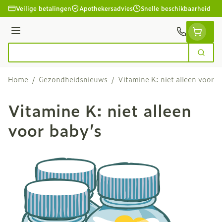
Ga naar de inhoud
Veilige betalingen
Apothekersadvies
Snelle beschikbaarheid
Menu
Zoek
Product, merk, categorie...
Home
/
Gezondheidsnieuws
/
Vitamine K: niet alleen voor b
Vitamine K: niet alleen
voor baby’s