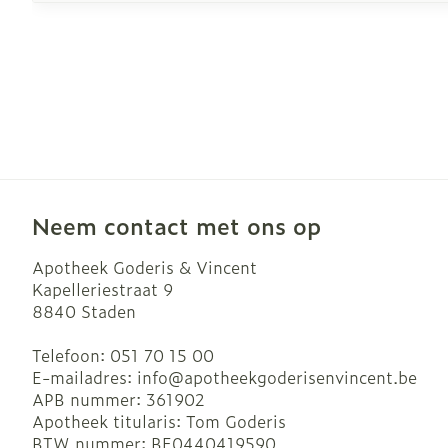
Neem contact met ons op
Apotheek Goderis & Vincent
Kapelleriestraat 9
8840
Staden
Telefoon:
051 70 15 00
E-mailadres:
info@
apotheekgoderisenvincent.be
APB nummer:
361902
Apotheek titularis:
Tom Goderis
BTW nummer:
BE0440419590