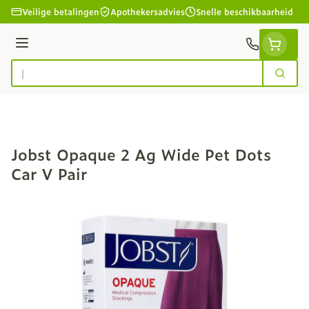
Ga naar de inhoud
Veilige betalingen
Apothekersadvies
Snelle beschikbaarheid
Menu
Zoek
Product, merk, categorie...
Jobst Opaque 2 Ag Wide Pet Dots
Car V Pair