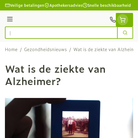
Ga naar de inhoud
Veilige betalingen
Apothekersadvies
Snelle beschikbaarheid
Menu
Zoek
Product, merk, categorie...
Home
/
Gezondheidsnieuws
/
Wat is de ziekte van Alzheime
Wat is de ziekte van
Alzheimer?