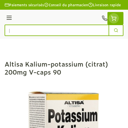
Aller au contenu
Paiements sécurisés
Conseil du pharmacien
Livraison rapide
Menu
Cherc
Rechercher
Altisa Kalium-potassium (citrat)
200mg V-caps 90