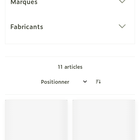
Marques
filter
Fabricants
filter
11
articles
Trier par: