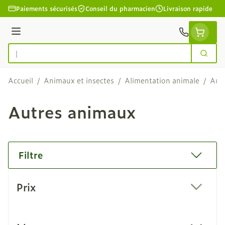
Aller au contenu
Paiements sécurisés
Conseil du pharmacien
Livraison rapide
Menu
Cherc
Rechercher
Accueil
/
Animaux et insectes
/
Alimentation animale
/
Aut
Autres animaux
Filtre
Passer à la liste des produits
Prix
filter