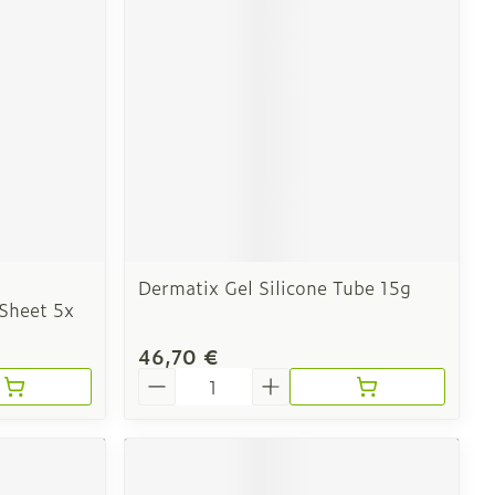
e
Eau micellaire
Yeux
us
Afficher plus
nti-insectes
Senteur
Dermatix Gel Silicone Tube 15g
 Sheet 5x
46,70 €
Quantité