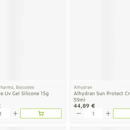
 Pharma, Biocodex
Alhydran
e Uv Gel Silicone 15g
Alhydran Sun Protect C
59ml
€
44,89 €
é
Quantité