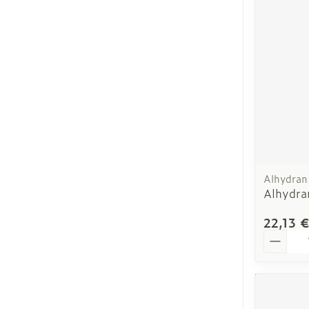
Cheveux
Piluliers et ac
Soins du visa
Taches de pig
Peau sensible
Alhydran
irritée
Alhydra
Peau mixte
22,13 
Peau terne
Quantit
Afficher plus