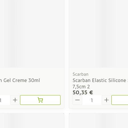
Soin intim
Ombres à paupières
Massage
Afficher plus
cessoires
Masques chirurgique
Afficher pl
ge
Compléments
Répulsifs a
nutritionnels
mentation
 - peau
Scarban
n Gel Creme 30ml
Scarban Elastic Silicone
7,5cm 2
€
50,35 €
é
Quantité