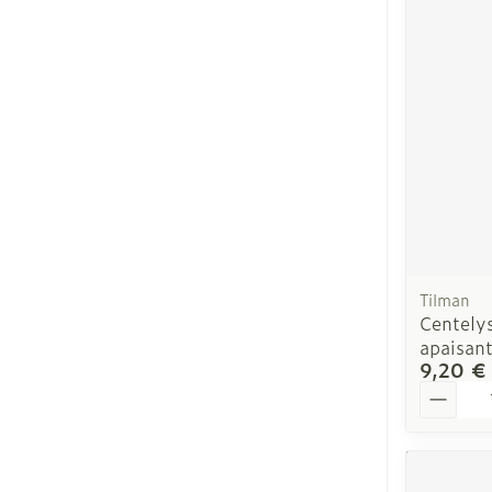
Ronflement
Tilman
Centelys
apaisant
9,20 €
Quantit