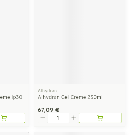
Alhydran
reme Ip30
Alhydran Gel Creme 250ml
67,09 €
Quantité