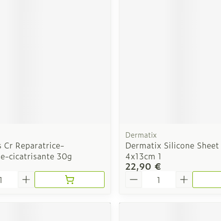
Autobronzants
Rasage
Dermatix
 Cr Reparatrice-
Dermatix Silicone Sheet
e-cicatrisante 30g
4x13cm 1
22,90 €
é
Quantité