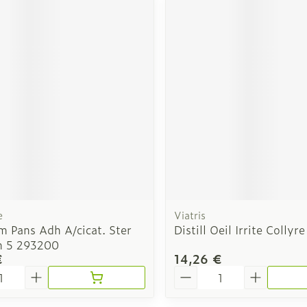
e
Viatris
m Pans Adh A/cicat. Ster
Distill Oeil Irrite Collyr
m 5 293200
€
14,26 €
é
Quantité