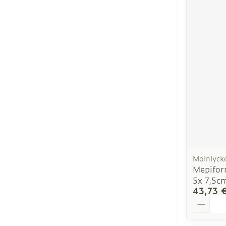
Molnlyck
Mepifor
5x 7,5c
43,73 
Quantit