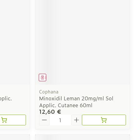
CBD
Médicament
Cophana
plic.
Minoxidil Leman 20mg/ml Sol
Applic. Cutanee 60ml
12,60 €
Quantité