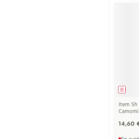
Médica
Item Sh 
Camomil
14,60 
En rupt