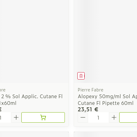
Autobronzants
Rasage
ment
Médicament
bre
Pierre Fabre
2 % Sol Applic. Cutane Fl
Alopexy 50mg/ml Sol Ap
 1x60ml
Cutane Fl Pipette 60ml
€
23,51 €
é
Quantité