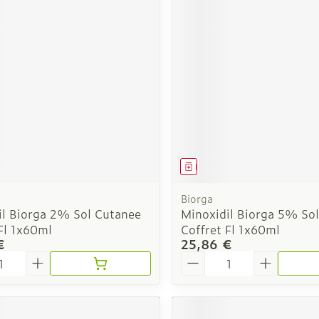
Soin intim
Ombres à paupières
Massage
Afficher plus
cessoires
Masques chirurgique
Afficher pl
ge
Compléments
Répulsifs a
nutritionnels
mentation
ment
Médicament
 - peau
Biorga
il Biorga 2% Sol Cutanee
Minoxidil Biorga 5% So
Fl 1x60ml
Coffret Fl 1x60ml
€
25,86 €
é
Quantité