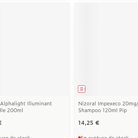
ment
Médicament
Alphalight Illuminant
Nizoral Impexeco 20mg
le 200ml
Shampoo 120ml Pip
€
14,25 €
ure de stock
En rupture de stock