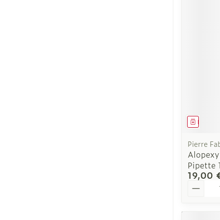
Ronflement
Médica
Pierre Fa
Alopexy 
Pipette
19,00 
Quantit