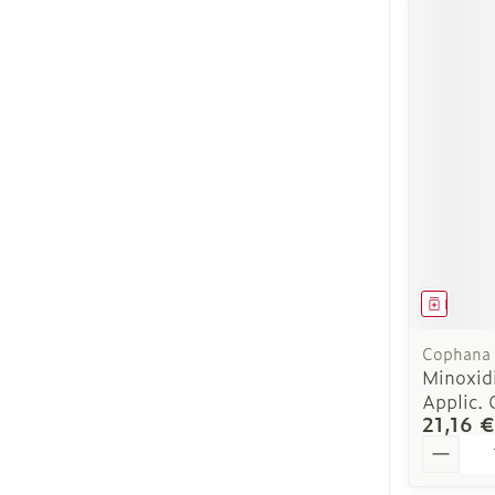
Médica
Cophana
Minoxid
Applic.
21,16 €
Quantit