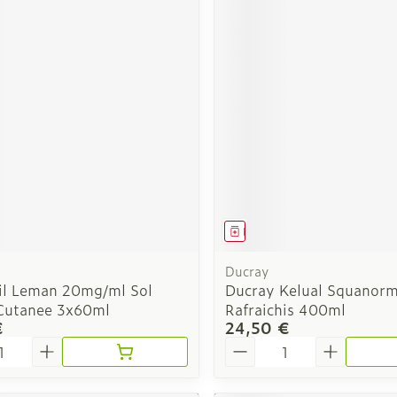
ment
Médicament
Ducray
il Leman 20mg/ml Sol
Ducray Kelual Squanor
 Cutanee 3x60ml
Rafraichis 400ml
€
24,50 €
é
Quantité