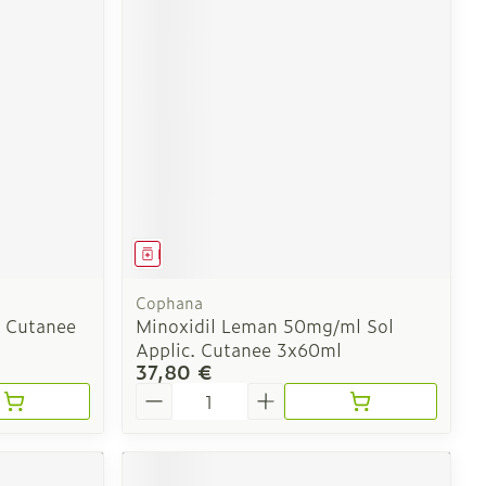
e
Eau micellaire
Yeux
us
Afficher plus
nti-insectes
Senteur
Médicament
Cophana
l Cutanee
Minoxidil Leman 50mg/ml Sol
Applic. Cutanee 3x60ml
37,80 €
Quantité