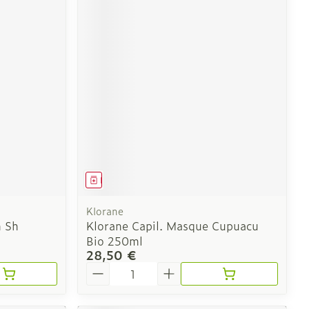
Médicament
Klorane
m Sh
Klorane Capil. Masque Cupuacu
Bio 250ml
28,50 €
Quantité