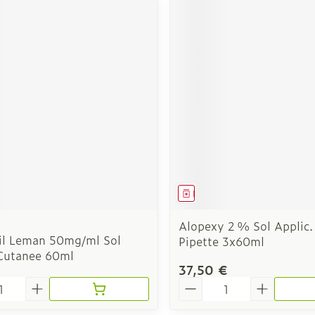
ment
Médicament
Alopexy 2 % Sol Applic.
il Leman 50mg/ml Sol
Pipette 3x60ml
 Cutanee 60ml
37,50 €
é
Quantité