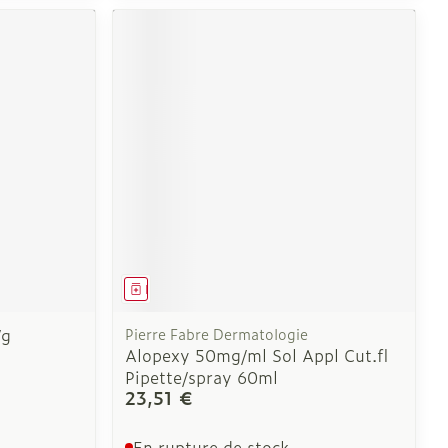
Médicament
/g
Pierre Fabre Dermatologie
Alopexy 50mg/ml Sol Appl Cut.fl
Pipette/spray 60ml
23,51 €
En rupture de stock