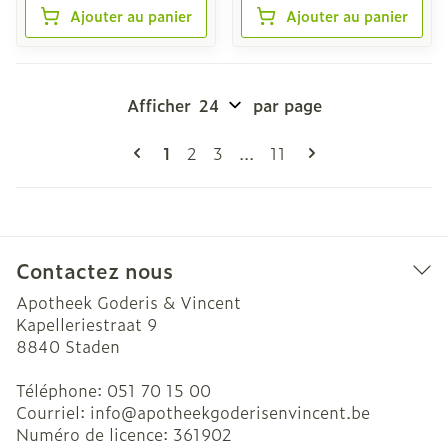
Ajouter au panier
Ajouter au panier
Afficher
par page
Pages
Vous lisez actuellement la page
Page
Page
Page
1
2
3
...
11
Contactez nous
Apotheek Goderis & Vincent
Kapelleriestraat 9
8840
Staden
Téléphone:
051 70 15 00
Courriel:
info@
apotheekgoderisenvincent.be
Numéro de licence:
361902