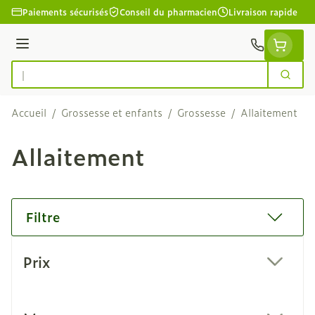
Aller au contenu
Paiements sécurisés
Conseil du pharmacien
Livraison rapide
Menu
Cherc
Rechercher
Accueil
/
Grossesse et enfants
/
Grossesse
/
Allaitement
Allaitement
Filtre
Passer à la liste des produits
Prix
filter