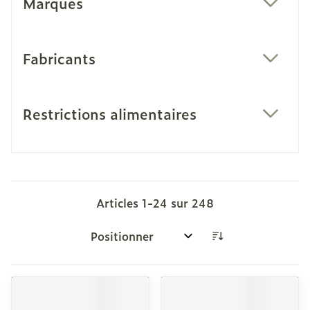
Marques
filter
Fabricants
filter
Restrictions alimentaires
filter
Articles
1
-
24
sur
248
Trier par: