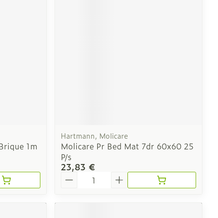
e
Eau micellaire
Yeux
us
Afficher plus
nti-insectes
Senteur
Hartmann, Molicare
 Brique 1m
Molicare Pr Bed Mat 7dr 60x60 25
P/s
23,83 €
Quantité