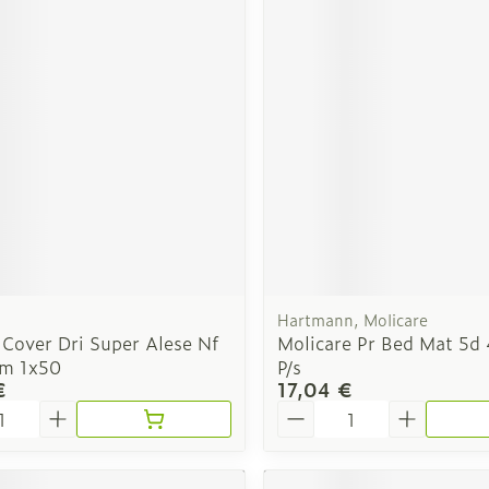
Autobronzants
Rasage
Hartmann, Molicare
 Cover Dri Super Alese Nf
Molicare Pr Bed Mat 5d
m 1x50
P/s
€
17,04 €
é
Quantité