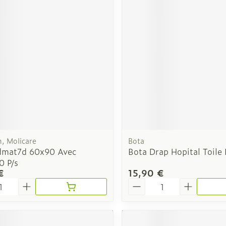
Soin intim
Ombres à paupières
Massage
Afficher plus
cessoires
Masques chirurgique
Afficher pl
ge
Compléments
Répulsifs a
nutritionnels
mentation
 - peau
, Molicare
Bota
dmat7d 60x90 Avec
Bota Drap Hopital Toile
0 P/s
€
15,90 €
é
Quantité