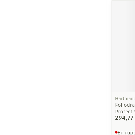
Hartman
Foliodra
Protect
294,77
En rupt