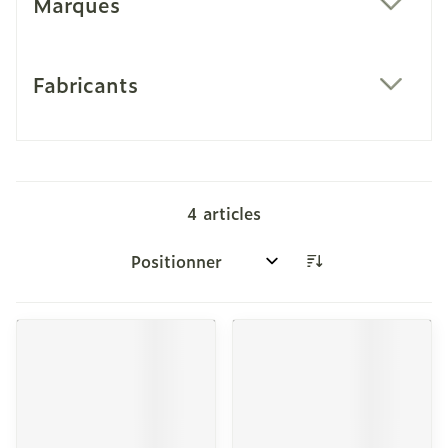
Marques
filter
Fabricants
filter
4
articles
Trier par: