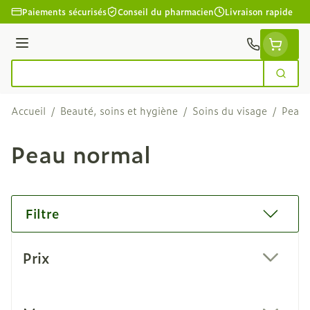
Aller au contenu
Paiements sécurisés
Conseil du pharmacien
Livraison rapide
Menu
Cherc
Rechercher
Accueil
/
Beauté, soins et hygiène
/
Soins du visage
/
Peau 
Peau normal
Filtre
Passer à la liste des produits
Prix
filter