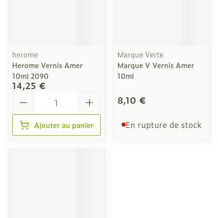
herome
Marque Verte
Herome Vernis Amer
Marque V Vernis Amer
10ml 2090
10ml
14,25 €
Quantité
8,10 €
En rupture de stock
Ajouter au panier