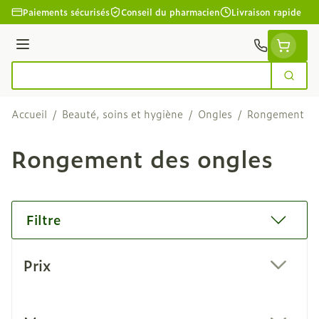
Aller au contenu
Paiements sécurisés
Conseil du pharmacien
Livraison rapide
Menu
Cherc
Rechercher
Accueil
/
Beauté, soins et hygiène
/
Ongles
/
Rongement de
Rongement des ongles
Filtre
Passer à la liste des produits
Prix
filter