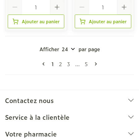
Quantité
Quantité
Ajouter au panier
Ajouter au panier
Afficher
par page
Pages
Vous lisez actuellement la page
Page
Page
Page
1
2
3
...
5
Contactez nous
Service à la clientèle
Votre pharmacie