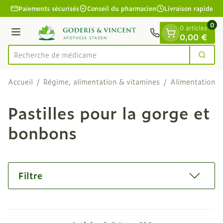
Diapositive 1 de 1
Aller au contenu
Paiements sécurisés
Conseil du pharmacien
Livraison rapide
0
0 articles
Menu
0,00 €
Recherc
Cherc
Rechercher
Accueil
/
Régime, alimentation & vitamines
/
Alimentation
/
Pastilles pour la gorge et
bonbons
Filtre