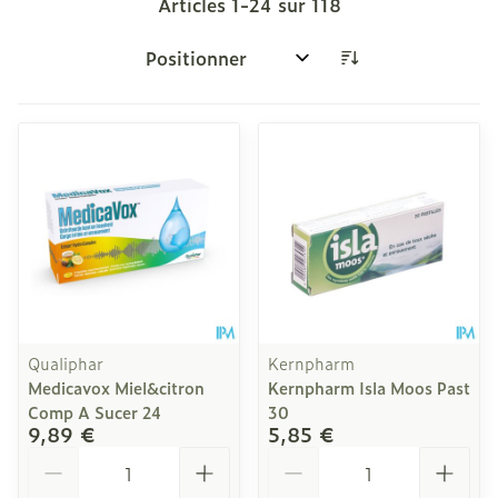
Articles
1
-
24
sur
118
Trier par:
Qualiphar
Kernpharm
Medicavox Miel&citron
Kernpharm Isla Moos Past
Comp A Sucer 24
30
9,89 €
5,85 €
Quantité
Quantité