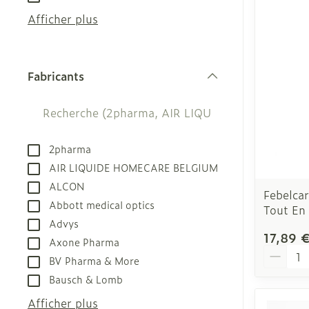
appareils aéro
Tablettes
Afficher plus
Accessoires a
Crème, gel et
Pieds et jamb
Oxygène
Pieds secs, cal
Fabricants
crevasses
filter
Système respi
Ampoules
Callosités
Muscles et art
2pharma
Cors
AIR LIQUIDE HOMECARE BELGIUM
Aiguilles et s
Afficher plus
ALCON
Febelcar
Infections
Seringues
Abbott medical optics
Tout En
Advys
Solution injec
Spécifiquemen
17,89 
Axone Pharma
hommes
Aiguilles
Quantit
BV Pharma & More
Poux
Aiguilles styl
Soins du corp
Bausch & Lomb
Afficher plus
Déodorants
Afficher plus