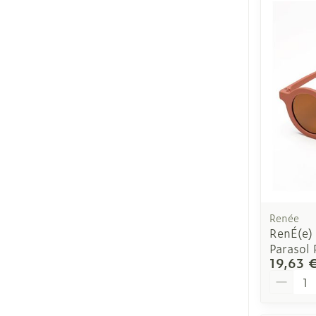
Ronflement
Renée
RenÉ(e)
Parasol
19,63 
Quantit