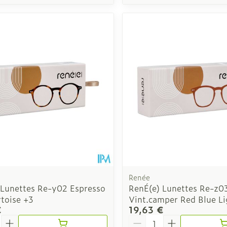
Renée
 Lunettes Re-y02 Espresso
RenÉ(e) Lunettes Re-z0
toise +3
Vint.camper Red Blue Li
€
19,63 €
é
Quantité