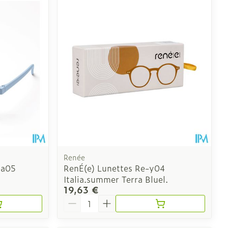
CBD
Renée
-a05
RenÉ(e) Lunettes Re-y04
Italia.summer Terra Bluel.
19,63 €
Quantité