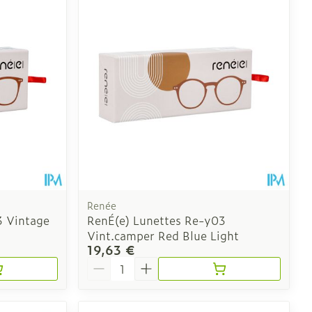
ie
Médications diverses
intime
Tonic - lotion
us
e
Eau micellaire
Yeux
us
Afficher plus
nti-insectes
Senteur
Renée
3 Vintage
RenÉ(e) Lunettes Re-y03
Vint.camper Red Blue Light
19,63 €
Quantité