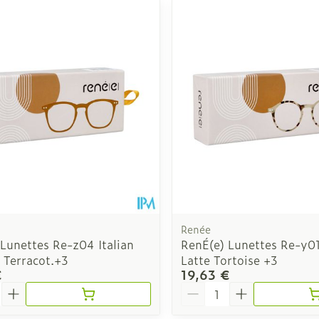
Renée
Lunettes Re-z04 Italian
RenÉ(e) Lunettes Re-y01
Terracot.+3
Latte Tortoise +3
€
19,63 €
é
Quantité