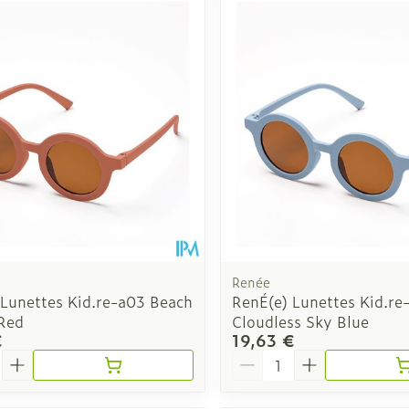
Autobronzants
Rasage
Renée
 Lunettes Kid.re-a03 Beach
RenÉ(e) Lunettes Kid.re
 Red
Cloudless Sky Blue
€
19,63 €
é
Quantité