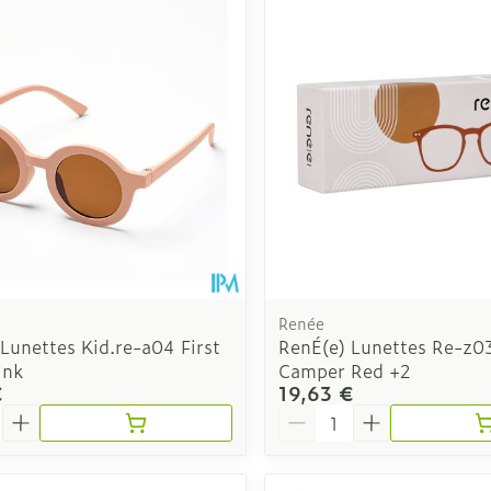
s
Minceur
Homeopath
Bien-être 
ge
Mascaras
Afficher pl
Soin intim
Ombres à paupières
Massage
Afficher plus
cessoires
Masques chirurgique
Afficher pl
ge
Compléments
Répulsifs a
nutritionnels
mentation
 - peau
Renée
Lunettes Kid.re-a04 First
RenÉ(e) Lunettes Re-z0
ink
Camper Red +2
€
19,63 €
é
Quantité