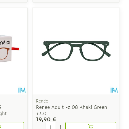
Renée
3
Renee Adult -z 08 Khaki Green
ght
+3.0
19,90 €
Quantité