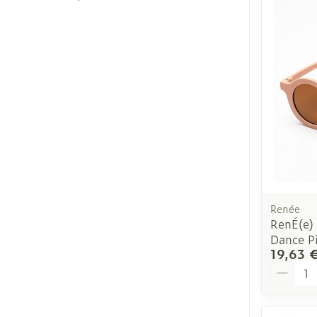
Diagnostique
Soins du visa
Cheveux
Piluliers et ac
Soins du visa
Taches de pig
Peau sensible
irritée
Renée
RenÉ(e) 
Peau mixte
Dance P
19,63 
Peau terne
Quantit
Afficher plus