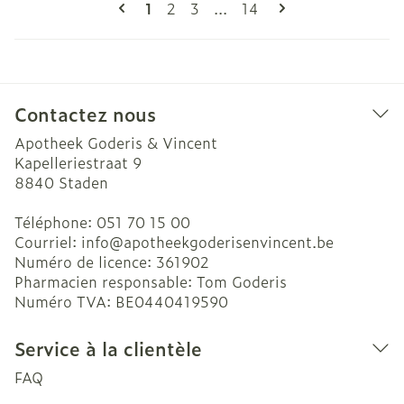
Pages
Vous lisez actuellement la page
Page
Page
Page
1
2
3
...
14
Contactez nous
Apotheek Goderis & Vincent
Kapelleriestraat 9
8840
Staden
Téléphone:
051 70 15 00
Courriel:
info@
apotheekgoderisenvincent.be
Numéro de licence:
361902
Pharmacien responsable:
Tom Goderis
Numéro TVA:
BE0440419590
Service à la clientèle
FAQ