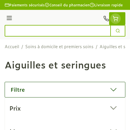
Aller au contenu
Paiements sécurisés
Conseil du pharmacien
Livraison rapide
Menu
Cherc
Rechercher
Accueil
/
Soins à domicile et premiers soins
/
Aiguilles et se
Aiguilles et seringues
Filtre
Passer à la liste des produits
Prix
filter