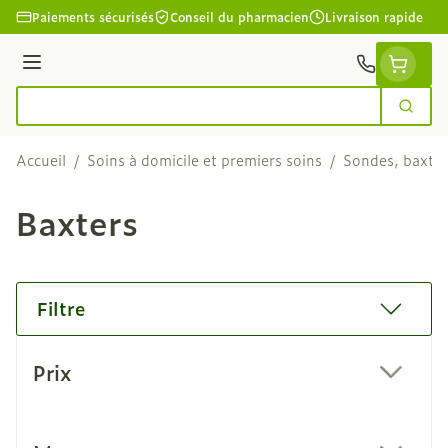
Aller au contenu
Paiements sécurisés
Conseil du pharmacien
Livraison rapide
Menu
Cherc
Rechercher
Accueil
/
Soins à domicile et premiers soins
/
Sondes, baxter
Baxters
Filtre
Passer à la liste des produits
Prix
filter