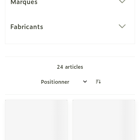
Marques
filter
Fabricants
filter
24
articles
Trier par: