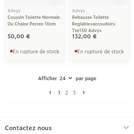
Advys
Advys
Coussin Toilette Normale
Rehausse Toilette
Ou Chaise Percee 10cm
Reglable+accoudoirs
Tse150 Advys
50,00 €
132,00 €
En rupture de stock
En rupture de stock
Afficher
par page
Pages
Vous lisez actuellement la page
Page
Page
1
2
3
Contactez nous