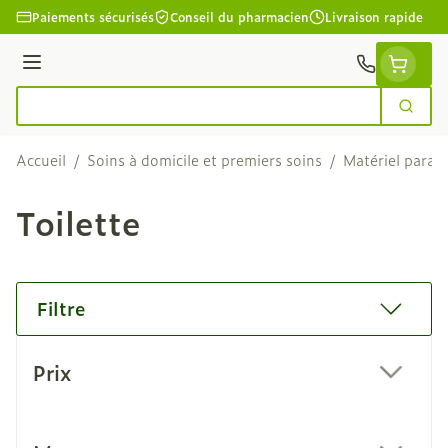
Aller au contenu
Paiements sécurisés
Conseil du pharmacien
Livraison rapide
Menu
Cherc
Rechercher
Accueil
/
Soins à domicile et premiers soins
/
Matériel param
Toilette
Filtre
Passer à la liste des produits
Prix
filter