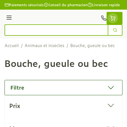
Aller au contenu
Paiements sécurisés
Conseil du pharmacien
Livraison rapide
Menu
Cherc
Rechercher
Accueil
/
Animaux et insectes
/
Bouche, gueule ou bec
Bouche, gueule ou bec
Filtre
Passer à la liste des produits
Prix
filter