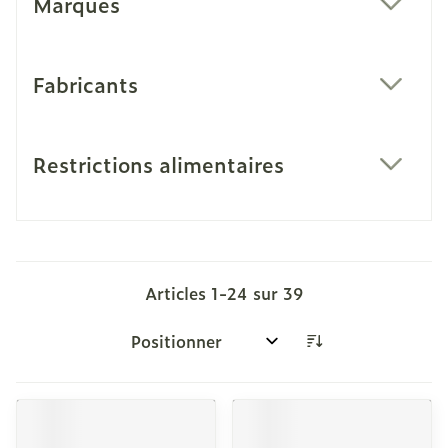
Marques
filter
Fabricants
filter
Restrictions alimentaires
filter
Articles
1
-
24
sur
39
Trier par: