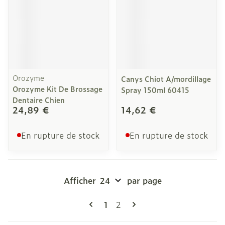
Orozyme
Canys Chiot A/mordillage
Orozyme Kit De Brossage
Spray 150ml 60415
Dentaire Chien
24,89 €
14,62 €
En rupture de stock
En rupture de stock
Afficher
par page
Pages
Vous lisez actuellement la pag
Page
1
2