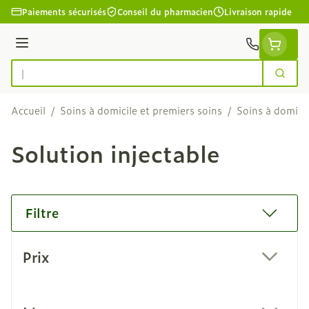
Aller au contenu
Paiements sécurisés
Conseil du pharmacien
Livraison rapide
Menu
Cherc
Rechercher
Accueil
/
Soins à domicile et premiers soins
/
Soins à domicil
Solution injectable
Filtre
Passer à la liste des produits
Prix
filter