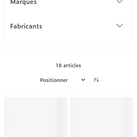
Marques
filter
Fabricants
filter
18
articles
Trier par: