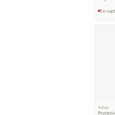
En rupt
Advys
Protect