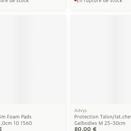
Autobronzants
Rasage
Advys
3m Foam Pads
Protection Talon/lat.chev
,0cm 10 1560
Gelbodies M 25-30cm
€
80,00 €