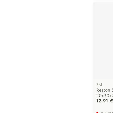
Cheveux
Piluliers et ac
Soins du visa
Taches de pig
Peau sensible
irritée
Peau mixte
Peau terne
3M
Reston 
Afficher plus
20x30x2
12,91 
En rupt