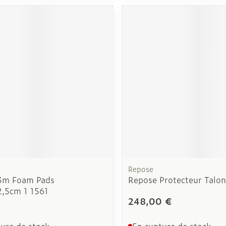
Soin intim
Ombres à paupières
Massage
Afficher plus
cessoires
Masques chirurgique
Afficher pl
ge
Compléments
Répulsifs a
nutritionnels
mentation
 - peau
Repose
3m Foam Pads
Repose Protecteur Talo
,5cm 1 1561
€
248,00 €
ure de stock
En rupture de stock