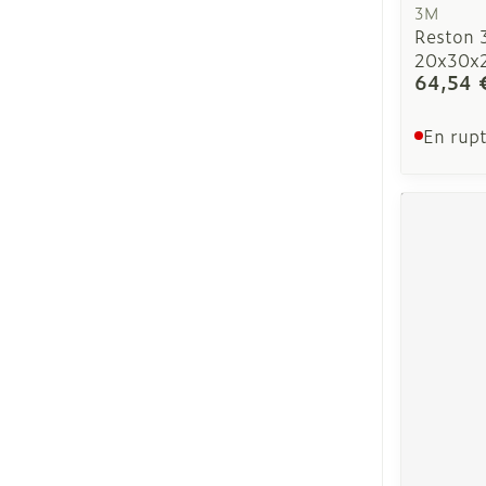
3M
Reston 
20x30x2
64,54 
En rupt