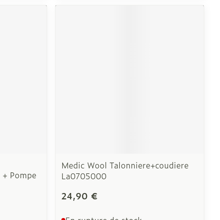
e
Eau micellaire
Yeux
us
Afficher plus
nti-insectes
Senteur
Medic Wool Talonniere+coudiere
n + Pompe
La0705000
24,90 €
En rupture de stock