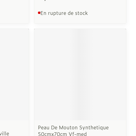
En rupture de stock
Peau De Mouton Synthetique
ille
50cmx70cm Vf-med