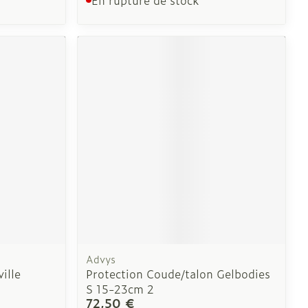
CBD
Advys
ille
Protection Coude/talon Gelbodies
S 15-23cm 2
72,50 €