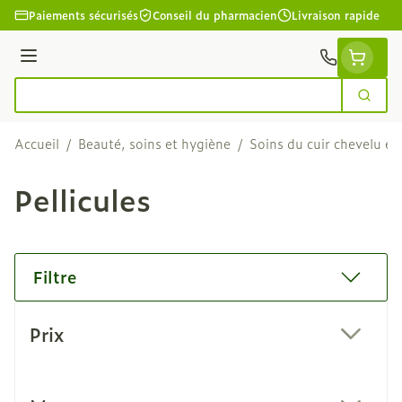
Aller au contenu
Paiements sécurisés
Conseil du pharmacien
Livraison rapide
Menu
Cherc
Rechercher
Accueil
/
Beauté, soins et hygiène
/
Soins du cuir chevelu et
Pellicules
Filtre
Passer à la liste des produits
Prix
filter