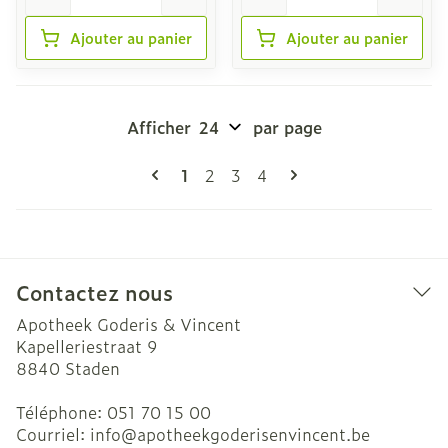
Ajouter au panier
Ajouter au panier
Afficher
par page
Pages
Vous lisez actuellement la page
Page
Page
Page
1
2
3
4
Contactez nous
Apotheek Goderis & Vincent
Kapelleriestraat 9
8840
Staden
Téléphone:
051 70 15 00
Courriel:
info@
apotheekgoderisenvincent.be