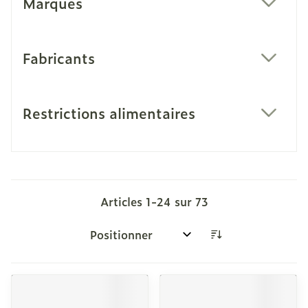
Marques
filter
Fabricants
filter
Restrictions alimentaires
filter
Articles
1
-
24
sur
73
Trier par: