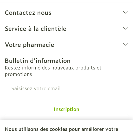
Contactez nous
Service à la clientèle
Votre pharmacie
Bulletin d’information
Restez informé des nouveaux produits et
promotions
Adresse mail
Inscription
En cliquant sur s'abonner, vous vous abonnez à notre
newsletter et acceptez notre
politique de confidentialité
.
Nous utilisons des cookies pour améliorer votre