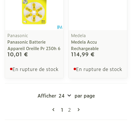
Panasonic
Medela
Panasonic Batterie
Medela Accu
Appareil Oreille Pr 230h 6
Rechargeable
10,01 €
114,99 €
En rupture de stock
En rupture de stock
Afficher
par page
Pages
Vous lisez actuellement la pag
Page
1
2