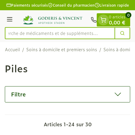
Diapositive 1 de 1
Aller au contenu
Paiements sécurisés
Conseil du pharmacien
Livraison rapide
0
0 articles
Menu
0,00 €
Recherche de médicaments et de sup
Cherc
Rechercher
Accueil
/
Soins à domicile et premiers soins
/
Soins à domicil
Piles
Filtre
Articles
1
-
24
sur
30