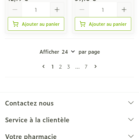
Quantité
Quantité
Ajouter au panier
Ajouter au panier
Afficher
par page
Pages
Vous lisez actuellement la page
Page
Page
Page
1
2
3
...
7
Contactez nous
Service à la clientèle
Votre pharmacie