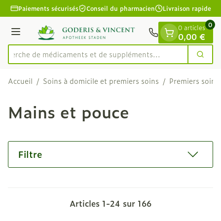
Diapositive 1 de 1
Aller au contenu
Paiements sécurisés
Conseil du pharmacien
Livraison rapide
0
0 articles
Menu
0,00 €
Recherche de médicaments et
Cherc
Rechercher
Accueil
/
Soins à domicile et premiers soins
/
Premiers soins
Mains et pouce
Filtre
Articles
1
-
24
sur
166